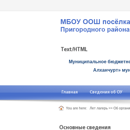
Text/HTML
Муниципальное бюджетно
Алханчурт» му
Главная
Сведения об ОУ
You are here:
Лет лагерь
>>
Об орган
Основные сведения