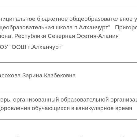
ниципальное бюджетное общеобразовательное 
щеобразовательная школа п.Алханчурт" Пригор
йона, Республики Северная Осетия-Алания
ОУ "ООШ п.Алханчурт"
асохова Зарина Казбековна
герь, организованный образовательной организа
доровления обучающихся в каникулярное время