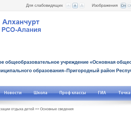
Для слабовидящих
Изображения
е общеобразовательное учреждение «Основная общео
ниципального образования–Пригородный район Респу
Новости
Школа
Проф классы
ГИА
Точка
изации отдыха детей
>>
Основные сведения