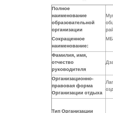
Полное
наименование
Му
образовательной
об
организации
ра
Сокращенное
МБ
наименование:
Фамилия, имя,
отчество
Дз
руководителя
Организационно-
Ла
правовая форма
оз
Организации отдыха
Тип Организации