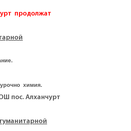
чурт продолжат
тарной
ание.
еурочно химия.
ОШ пос. Алханчурт
-гуманитарной