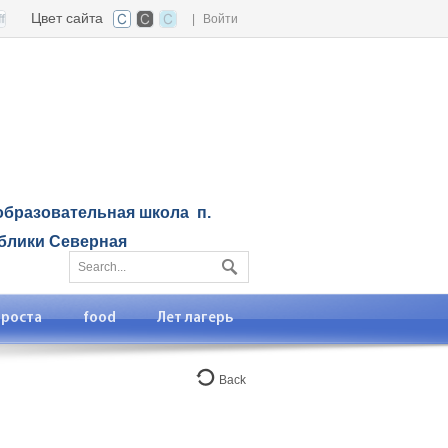
Цвет сайта
|
Войти
бразовательная школа п.
блики Северная
 роста
food
Лет лагерь
Back