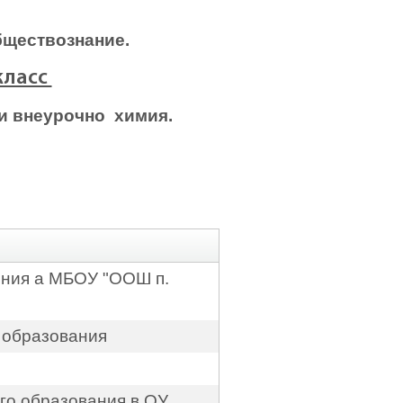
бществознание.
класс
и внеурочно химия.
ения а МБОУ "ООШ п.
 образования
го образования в ОУ