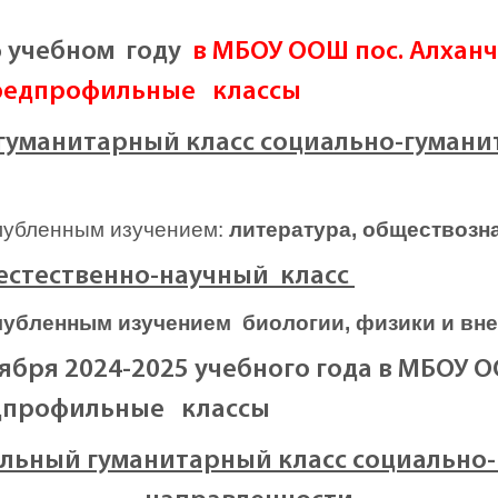
6 учебном году
в МБОУ ООШ пос. Алхан
редпрофильные классы
гуманитарный класс социально-гумани
убленным изучением:
литература, обществозн
естественно-научный класс
лубленным изучением биологии, физики и вн
тября 2024-2025 учебного года
в МБОУ О
дпрофильные классы
льный
гуманитарный класс социально