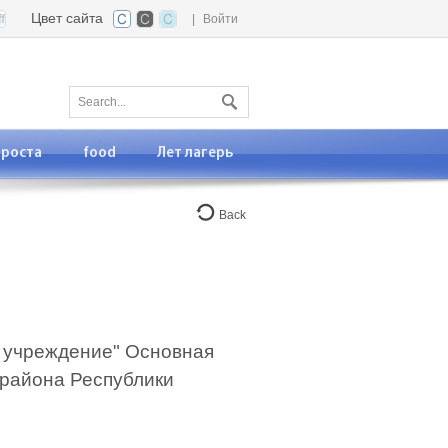
Цвет сайта
|
Войти
 роста
food
Лет лагерь
Back
 учреждение" Основная
 района Республики