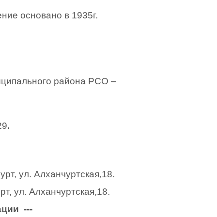
ние основано в 1935г.
иципального района РСО –
29
.
рт, ул. Алханчуртская,18.
т, ул. Алханчуртская,18.
ции ---