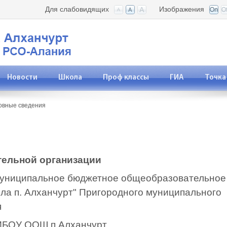
Для слабовидящих
Изображения
Новости
Школа
Проф классы
ГИА
Точка
овные сведения
тельной организации
униципальное бюджетное общеобразовательное
ла п. Алханчурт" Пригородного муниципального
я
БОУ ООШ п.Алханчурт