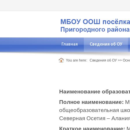
Главная
Сведения об ОУ
You are here:
Сведения об ОУ
>>
Осн
Наименование образова
Полное наименование:
М
общеобразовательная шко
Северная Осетия – Алани
Краткое наименование:
М